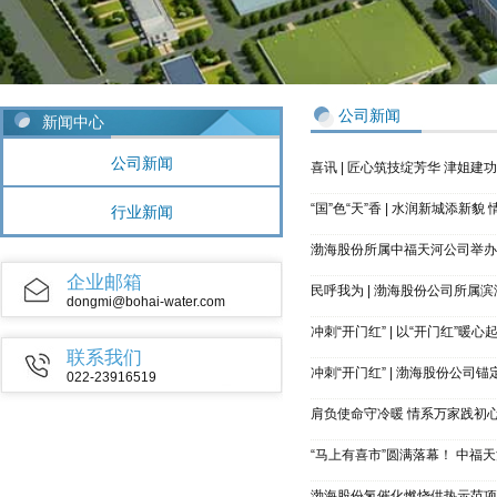
公司新闻
新闻中心
公司新闻
喜讯 | 匠心筑技绽芳华 津
“国”色“天”香 | 水润新城添
行业新闻
渤海股份所属中福天河公司举办
企业邮箱
民呼我为 | 渤海股份公司所属
dongmi@bohai-water.com
联系我们
冲刺“开门红” | 渤海股份公司
022-23916519
肩负使命守冷暖 情系万家践初心
“马上有喜市”圆满落幕！ 中
渤海股份氢催化燃烧供热示范项