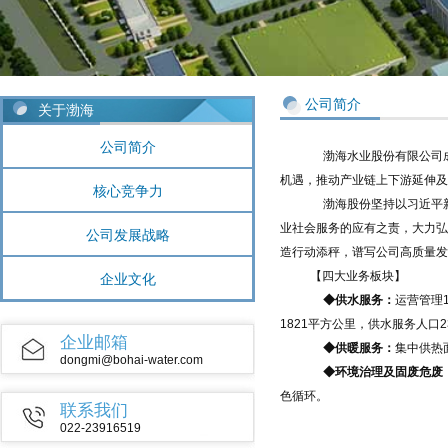
公司简介
关于渤海
公司简介
渤海水业股份有限公司成
机遇，推动产业链上下游延伸及
核心竞争力
渤海股份坚持以习近平
业社会服务的应有之责，大力弘
公司发展战略
造行动添秤，谱写公司高质量发
【四大业务板块】
企业文化
◆供水服务：
运营管理
1821平方公里，供水服务人口23
企业邮箱
◆供暖服务：
集中供热
dongmi@bohai-water.com
◆环境治理及固废危废
色循环。
联系我们
022-23916519