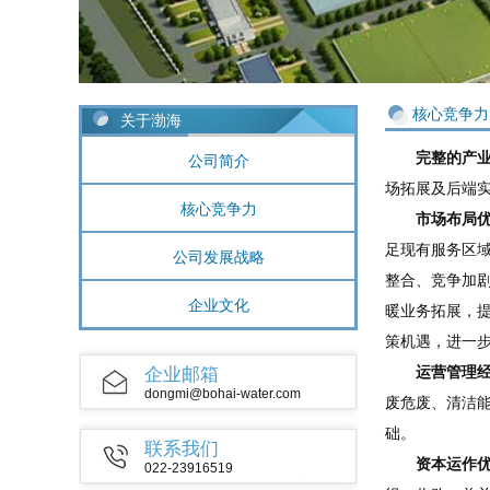
核心竞争力
关于渤海
完整的产
公司简介
场拓展及后端
核心竞争力
市场布局
足现有服务区
公司发展战略
整合、竞争加
企业文化
暖业务拓展，
策机遇，进一
运营管理
企业邮箱
dongmi@bohai-water.com
废危废、清洁
础。
联系我们
资本运作
022-23916519